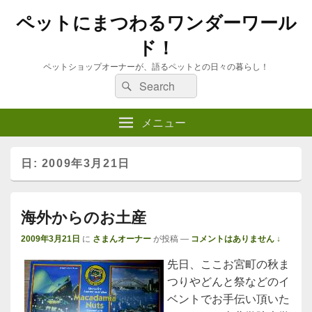
ペットにまつわるワンダーワール
ド！
ペットショップオーナーが、語るペットとの日々の暮らし！
検
検
索
索:
メニュー
日:
2009年3月21日
海外からのお土産
2009年3月21日
に
さまんオーナー
が投稿
—
コメントはありません ↓
先日、ここお宮町の秋ま
つりやどんと祭などのイ
ベントでお手伝い頂いた