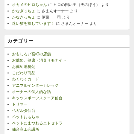
オカメのヒロちゃん
に
ヒロの飼い主（夫のほう）
より
かなぎっちょ
に
さまんオーナー
より
かなぎっちょ
に
伊藤 司
より
迷い猫を探しています！
に
さまんオーナー
より
カテゴリー
おもしろい宮町の店舗
お薦め。健康・消臭リモナイト
お薦め消臭剤
こだわり商品
わくわくカード
アニマルインターカレッジ
オーナーの個人的な話
キッツスポーツスクエア仙台
トリマー
ベガルタ仙台
ペットおもちゃ
ペットにまつわるエトセトラ
仙台商工会議所