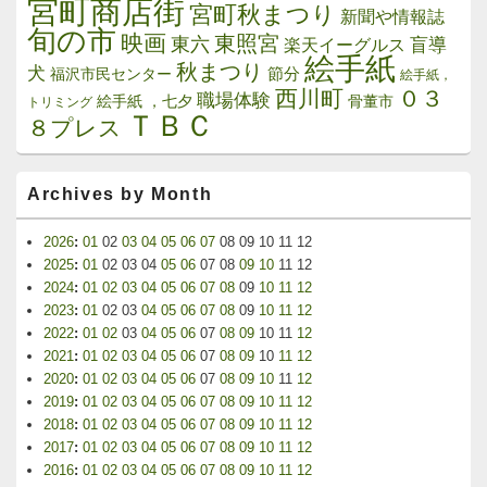
宮町商店街
宮町秋まつり
新聞や情報誌
旬の市
映画
東照宮
東六
楽天イーグルス
盲導
絵手紙
秋まつり
犬
節分
福沢市民センター
絵手紙，
西川町
０３
職場体験
絵手紙 ，七夕
骨董市
トリミング
ＴＢＣ
８プレス
Archives by Month
2026
:
01
02
03
04
05
06
07
08
09
10
11
12
2025
:
01
02
03
04
05
06
07
08
09
10
11
12
2024
:
01
02
03
04
05
06
07
08
09
10
11
12
2023
:
01
02
03
04
05
06
07
08
09
10
11
12
2022
:
01
02
03
04
05
06
07
08
09
10
11
12
2021
:
01
02
03
04
05
06
07
08
09
10
11
12
2020
:
01
02
03
04
05
06
07
08
09
10
11
12
2019
:
01
02
03
04
05
06
07
08
09
10
11
12
2018
:
01
02
03
04
05
06
07
08
09
10
11
12
2017
:
01
02
03
04
05
06
07
08
09
10
11
12
2016
:
01
02
03
04
05
06
07
08
09
10
11
12