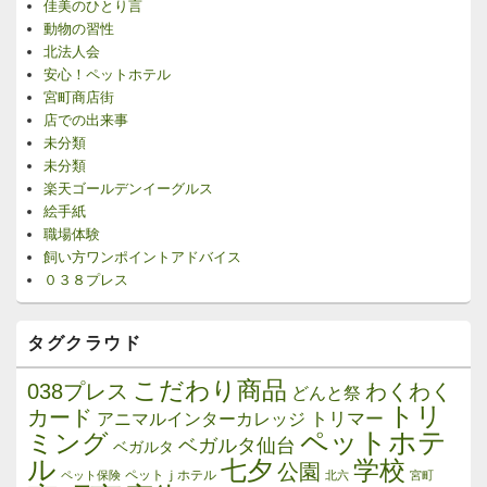
佳美のひとり言
動物の習性
北法人会
安心！ペットホテル
宮町商店街
店での出来事
未分類
未分類
楽天ゴールデンイーグルス
絵手紙
職場体験
飼い方ワンポイントアドバイス
０３８プレス
タグクラウド
こだわり商品
038プレス
わくわく
どんと祭
トリ
カード
トリマー
アニマルインターカレッジ
ペットホテ
ミング
ベガルタ仙台
ベガルタ
ル
学校
七夕
公園
ペットｊホテル
ペット保険
北六
宮町