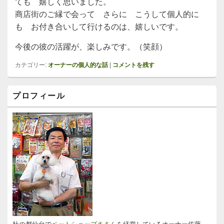
ても 嬉しく思いました。
商店街のご縁で会って さらに こうして個人的に
も お付き合いして行けるのは、嬉しいです。
今後の彼の活躍が、楽しみです。（笑顔）
カテゴリー:
オーナーの個人的な話
|
コメントを残す
メ
プロフィール
イ
ン
サ
イ
ド
バ
ー
ウ
ィ
ジ
ェ
ッ
ト
エ