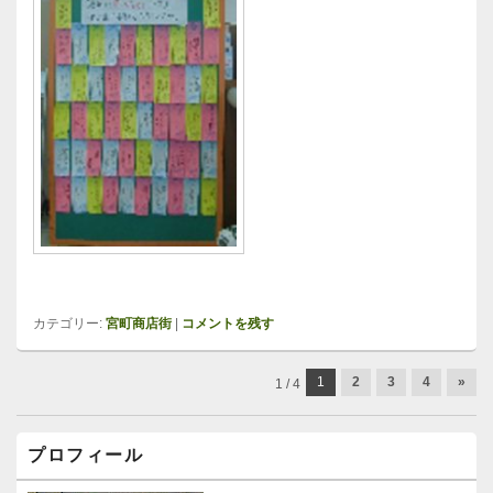
カテゴリー:
宮町商店街
|
コメントを残す
投
1
2
3
4
»
1 / 4
稿
ナ
メ
ビ
プロフィール
イ
ゲ
ン