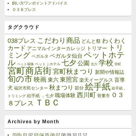
飼い方ワンポイントアドバイス
０３８プレス
タグクラウド
こだわり商品
038プレス
わくわく
どんと祭
トリ
カード
トリマー
アニマルインターカレッジ
ペットホテ
ミング
ベガルタ仙台
ベガルタ
ル
学校
七夕
公園
ペットｊホテル
ペット保険
北六
宮町
宮町商店街
宮町秋まつり
新聞や情報誌
旬の市
映画
東照宮
東六
楽天イーグルス
盲導
絵手紙
秋まつり
犬
節分
福沢市民センター
絵手紙，
西川町
０３
職場体験
絵手紙 ，七夕
骨董市
トリミング
ＴＢＣ
８プレス
Archives by Month
2026
:
01
02
03
04
05
06
07
08
09
10
11
12