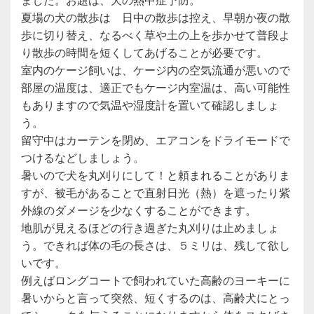
ました。お題は、犬の熱中症予防。
夏場の犬の散歩は 日中の散歩は控え、早朝か夜の散
歩に切り替え、なるべく草や土の上を歩かせて普段よ
り散歩の時間を短くしてあげることが必要です。
室内のケージ飼いは、ケージ内の空気流通が悪いので
部屋の温度は、適正でもケージ内室温は、高い可能性
もありますので気温や湿度計を置いて確認しましょ
う。
留守中はカーテンを閉め、エアコンをドライモードで
つけるなどしましょう。
暑いので犬を丸刈りにして！と頼まれることがありま
すが、被毛があることで直射日光（熱）を遮ったり紫
外線のダメージを少なくすることができます。
地肌が見えるほどの行き過ぎた丸刈りは止めましょ
う。できれば体の毛の長さは、５ミリは、残して欲し
いです。
例えばロングコートで飼われていた高齢のヨーキーに
暑いからと言って突然、短くするのは、高齢犬にとっ