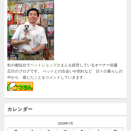
ー
サ
イ
シ
ド
ョ
バ
ン
ー
ウ
ィ
ジ
ェ
ッ
ト
エ
リ
杜の都仙台で
ペットショップさまん
を経営しているオーナー佐藤
ア
広行のブログです。 ペットとの出会いや別れなど 日々の暮らしの
中から 感じたことをコメントしていきます。
カレンダー
2018年7月