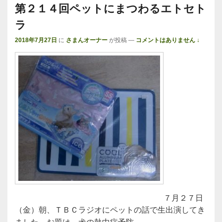
第２１４回ペットにまつわるエトセト
ラ
2018年7月27日
に
さまんオーナー
が投稿
—
コメントはありません ↓
７月２７日
（金）朝、ＴＢＣラジオにペットの話で生出演してき