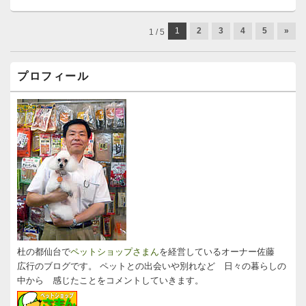
投
1
2
3
4
5
»
1 / 5
稿
ナ
メ
ビ
プロフィール
イ
ゲ
ン
ー
サ
イ
シ
ド
ョ
バ
ン
ー
ウ
ィ
ジ
ェ
ッ
ト
エ
リ
杜の都仙台で
ペットショップさまん
を経営しているオーナー佐藤
ア
広行のブログです。 ペットとの出会いや別れなど 日々の暮らしの
中から 感じたことをコメントしていきます。