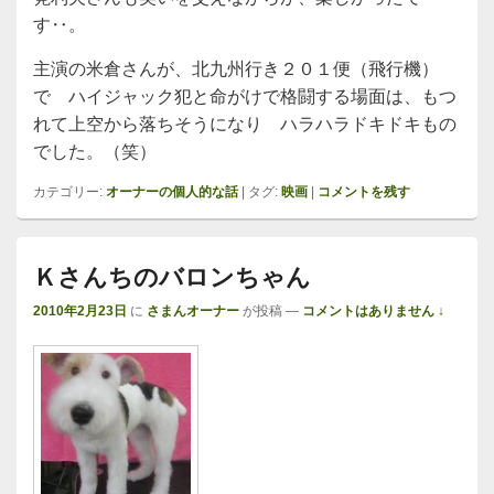
す‥。
主演の米倉さんが、北九州行き２０１便（飛行機）
で ハイジャック犯と命がけで格闘する場面は、もつ
れて上空から落ちそうになり ハラハラドキドキもの
でした。（笑）
カテゴリー:
オーナーの個人的な話
|
タグ:
映画
|
コメントを残す
Ｋさんちのバロンちゃん
2010年2月23日
に
さまんオーナー
が投稿
—
コメントはありません ↓