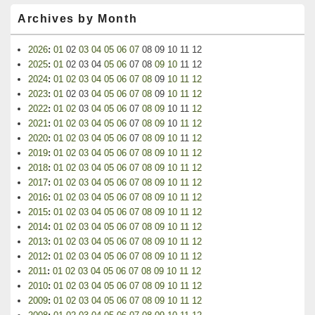
Archives by Month
2026
:
01
02
03
04
05
06
07
08
09
10
11
12
2025
:
01
02
03
04
05
06
07
08
09
10
11
12
2024
:
01
02
03
04
05
06
07
08
09
10
11
12
2023
:
01
02
03
04
05
06
07
08
09
10
11
12
2022
:
01
02
03
04
05
06
07
08
09
10
11
12
2021
:
01
02
03
04
05
06
07
08
09
10
11
12
2020
:
01
02
03
04
05
06
07
08
09
10
11
12
2019
:
01
02
03
04
05
06
07
08
09
10
11
12
2018
:
01
02
03
04
05
06
07
08
09
10
11
12
2017
:
01
02
03
04
05
06
07
08
09
10
11
12
2016
:
01
02
03
04
05
06
07
08
09
10
11
12
2015
:
01
02
03
04
05
06
07
08
09
10
11
12
2014
:
01
02
03
04
05
06
07
08
09
10
11
12
2013
:
01
02
03
04
05
06
07
08
09
10
11
12
2012
:
01
02
03
04
05
06
07
08
09
10
11
12
2011
:
01
02
03
04
05
06
07
08
09
10
11
12
2010
:
01
02
03
04
05
06
07
08
09
10
11
12
2009
:
01
02
03
04
05
06
07
08
09
10
11
12