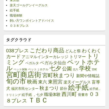
未分類
楽天ゴールデンイーグルス
絵手紙
職場体験
飼い方ワンポイントアドバイス
０３８プレス
タグクラウド
こだわり商品
038プレス
わくわく
どんと祭
トリ
カード
トリマー
アニマルインターカレッジ
ペットホテ
ミング
ベガルタ仙台
ベガルタ
ル
学校
七夕
公園
ペットｊホテル
ペット保険
北六
宮町
宮町商店街
宮町秋まつり
新聞や情報誌
旬の市
映画
東照宮
東六
楽天イーグルス
盲導
絵手紙
秋まつり
犬
節分
福沢市民センター
絵手紙，
西川町
０３
職場体験
絵手紙 ，七夕
骨董市
トリミング
ＴＢＣ
８プレス