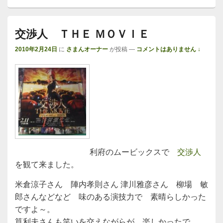
交渉人 ＴＨＥ ＭＯＶＩＥ
2010年2月24日
に
さまんオーナー
が投稿
—
コメントはありません ↓
利府のムービックスで
交渉人
を観て来ました。
米倉涼子さん 陣内孝則さん 津川雅彦さん 柳場 敏
郎さんなどなど 味のある演技力で 素晴らしかった
ですよ～。
筧利夫さんも笑いを交えながらが、楽しかったで