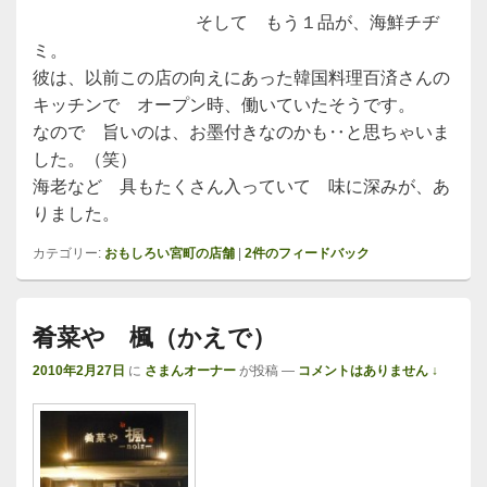
そして もう１品が、海鮮チヂ
ミ。
彼は、以前この店の向えにあった韓国料理百済さんの
キッチンで オープン時、働いていたそうです。
なので 旨いのは、お墨付きなのかも‥と思ちゃいま
した。（笑）
海老など 具もたくさん入っていて 味に深みが、あ
りました。
カテゴリー:
おもしろい宮町の店舗
|
2
件のフィードバック
肴菜や 楓（かえで）
2010年2月27日
に
さまんオーナー
が投稿
—
コメントはありません ↓