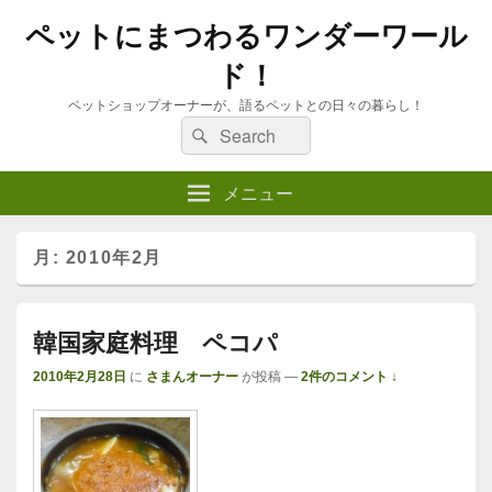
ペットにまつわるワンダーワール
ド！
ペットショップオーナーが、語るペットとの日々の暮らし！
検
検
索
索:
メニュー
月:
2010年2月
韓国家庭料理 ペコパ
2010年2月28日
に
さまんオーナー
が投稿
—
2件のコメント ↓