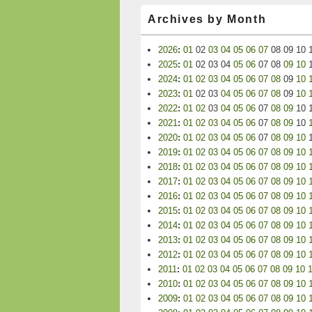
Archives by Month
2026
:
01
02
03
04
05
06
07
08
09
10
2025
:
01
02
03
04
05
06
07
08
09
10
2024
:
01
02
03
04
05
06
07
08
09
10
2023
:
01
02
03
04
05
06
07
08
09
10
2022
:
01
02
03
04
05
06
07
08
09
10
2021
:
01
02
03
04
05
06
07
08
09
10
2020
:
01
02
03
04
05
06
07
08
09
10
2019
:
01
02
03
04
05
06
07
08
09
10
2018
:
01
02
03
04
05
06
07
08
09
10
2017
:
01
02
03
04
05
06
07
08
09
10
2016
:
01
02
03
04
05
06
07
08
09
10
2015
:
01
02
03
04
05
06
07
08
09
10
2014
:
01
02
03
04
05
06
07
08
09
10
2013
:
01
02
03
04
05
06
07
08
09
10
2012
:
01
02
03
04
05
06
07
08
09
10
2011
:
01
02
03
04
05
06
07
08
09
10
2010
:
01
02
03
04
05
06
07
08
09
10
2009
:
01
02
03
04
05
06
07
08
09
10