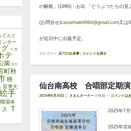
の解散」(1990)・お出 「どうぶつたちの見
(お問合せ)
causehate8964@gmail.com
又は09
品
どんと
が近日中に出版予定。
インター
ング
ベガ
ホテ
カテゴリー:
店での出来事
|
コメントを残す
公園
北六
宮町秋
市
映
仙台南高校 合唱部定期演
ス
盲導犬
絵手
2025年6月30日
に
さまんオーナー
が投稿
—
コメントはあ
職場体
Ｔ
レス
2025年7
2025年