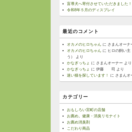
盲導犬へ寄付させていただきました！
令和8年５月のディスプレイ
最近のコメント
オカメのヒロちゃん
に
さまんオーナ
オカメのヒロちゃん
に
ヒロの飼い主
う）
より
かなぎっちょ
に
さまんオーナー
より
かなぎっちょ
に
伊藤 司
より
迷い猫を探しています！
に
さまんオ
カテゴリー
おもしろい宮町の店舗
お薦め。健康・消臭リモナイト
お薦め消臭剤
こだわり商品