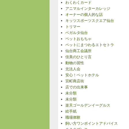
わくわくカード
アニマルインターカレッジ
オーナーの個人的な話
キッツスポーツスクエア仙台
トリマー
ベガルタ仙台
ペットおもちゃ
ペットにまつわるエトセトラ
仙台商工会議所
佳美のひとり言
動物の習性
北法人会
安心！ペットホテル
宮町商店街
店での出来事
未分類
未分類
楽天ゴールデンイーグルス
絵手紙
職場体験
飼い方ワンポイントアドバイス