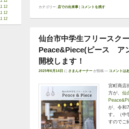
11
12
11
12
カテゴリー:
店での出来事
|
コメントを残す
11
12
11
12
仙台市中学生フリースク
Peace&Piece(ピース
開校します！
2025年6月14日
に
さまんオーナー
が投稿
—
コメントはあ
宮町商店
方が、
仙
Peace&Pi
が、令和
す。（中
すのでご