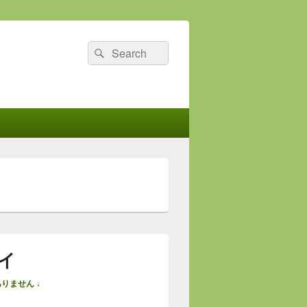
検
検
索
索:
イ
りません ↓