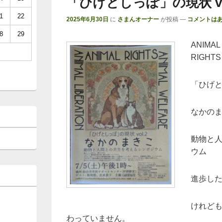
「ひげとしっぽ」の現状 vo
1
22
2025年6月30日
に
さまんオーナー
が投稿
—
コメントはあ
8
29
ANIMAL
RIGHTS
「ひげとし
なかの
動物と
ウム
進歩し
けれど
わっていません。