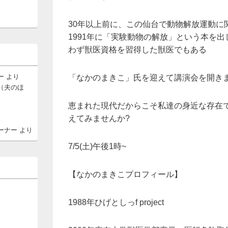
30年以上前に、この仙台で動物解放運動に
1991年に「実験動物の解放」という本を
わず獣医資格を習得した獣医でもある
ー
より
「なかのまきこ」氏を迎えて講演会を開き
（夫のほ
恵まれた現代だからこそ私達の身近な存在
えてみませんか?
ーナー
より
7/5(土)午後1時~
【なかのまきこプロフィール】
1988年ひげとしっf project