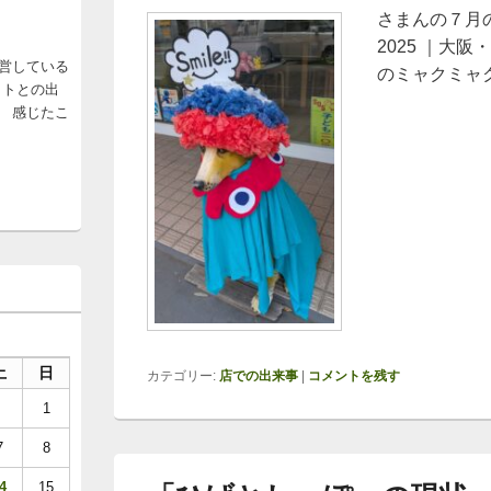
さまんの７月
2025 ｜大
営している
のミャクミャ
ットとの出
 感じたこ
土
日
カテゴリー:
店での出来事
|
コメントを残す
1
7
8
4
15