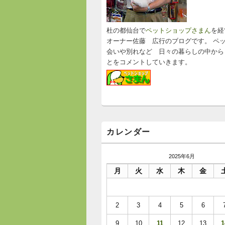
ッ
ト
エ
リ
杜の都仙台で
ペットショップさまん
を経
ア
オーナー佐藤 広行のブログです。 ペ
会いや別れなど 日々の暮らしの中から
とをコメントしていきます。
カレンダー
2025年6月
月
火
水
木
金
2
3
4
5
6
9
10
11
12
13
1