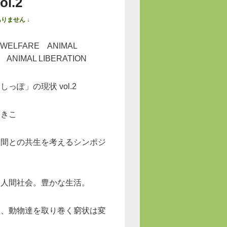
l.2
りません ↓
 WELFARE ANIMAL
 ANIMAL LIBERATION
っぽ」の現状 vol.2
まきこ
人間との共生を考えるシンポジ
た人間社会。豊かな生活。
も、動物達を取り巻く窮状は変