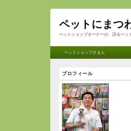
ペットにまつ
ペットショップオーナーが、語るペッ
メ
ペットショップさまん
イ
ン
メ
メ
プロフィール
ニ
イ
ン
ュ
サ
ー
イ
ド
バ
ー
ウ
ィ
ジ
ェ