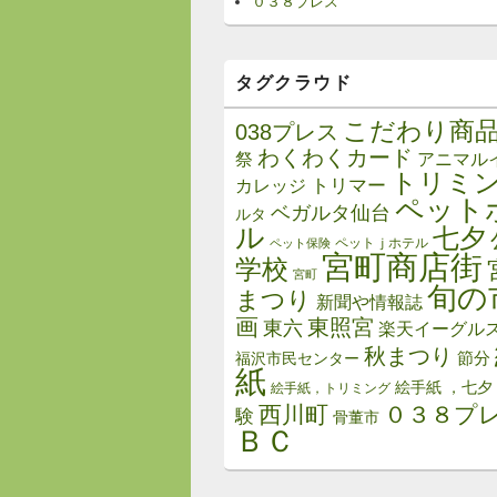
０３８プレス
タグクラウド
こだわり商
038プレス
わくわくカード
祭
アニマル
トリミ
トリマー
カレッジ
ペット
ベガルタ仙台
ルタ
ル
七夕
ペットｊホテル
ペット保険
宮町商店街
学校
宮町
旬の
まつり
新聞や情報誌
画
東照宮
東六
楽天イーグル
秋まつり
節分
福沢市民センター
紙
絵手紙 ，七夕
絵手紙，トリミング
西川町
０３８プ
験
骨董市
ＢＣ