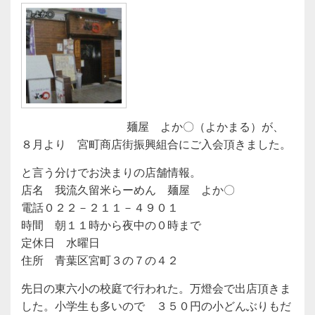
麺屋 よか〇（よかまる）が、
８月より 宮町商店街振興組合にご入会頂きました。
と言う分けでお決まりの店舗情報。
店名 我流久留米らーめん 麺屋 よか〇
電話０２２－２１１－４９０１
時間 朝１１時から夜中の０時まで
定休日 水曜日
住所 青葉区宮町３の７の４２
先日の東六小の校庭で行われた。万燈会で出店頂きま
した。小学生も多いので ３５０円の小どんぶりもだ