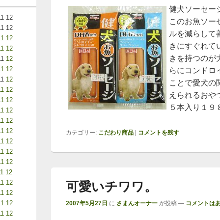
健犬ソーセー
11
12
このお魚ソー
11
12
ルを減らして
11
12
きにすぐれて
11
12
きを持つのが
11
12
11
12
らにコンドロ
11
12
ことで愛犬の
11
12
えられるおや
11
12
５本入り１９
11
12
11
12
11
12
カテゴリー:
こだわり商品
|
コメントを残す
11
12
11
12
11
12
11
12
11
12
可愛いチワワ。
11
12
11
12
2007年5月27日
に
さまんオーナー
が投稿
—
コメントはあ
11
12