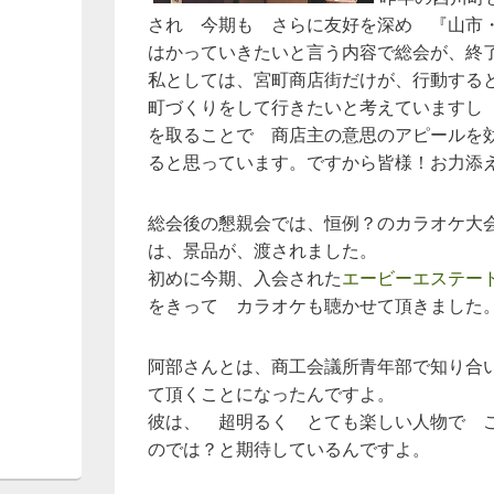
され 今期も さらに友好を深め 『山市
はかっていきたいと言う内容で総会が、終
私としては、宮町商店街だけが、行動する
町づくりをして行きたいと考えていますし
を取ることで 商店主の意思のアピールを
ると思っています。ですから皆様！お力添
総会後の懇親会では、恒例？のカラオケ大
は、景品が、渡されました。
初めに今期、入会された
エービーエステー
をきって カラオケも聴かせて頂きました
阿部さんとは、商工会議所青年部で知り合
て頂くことになったんですよ。
彼は、 超明るく とても楽しい人物で 
のでは？と期待しているんですよ。