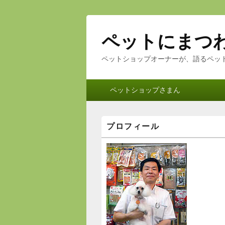
ペットにまつ
ペットショップオーナーが、語るペッ
メ
ペットショップさまん
イ
ン
メ
メ
プロフィール
ニ
イ
ン
ュ
サ
ー
イ
ド
バ
ー
ウ
ィ
ジ
ェ