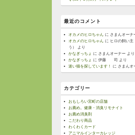
最近のコメント
オカメのヒロちゃん
に
さまんオーナ
オカメのヒロちゃん
に
ヒロの飼い主
う）
より
かなぎっちょ
に
さまんオーナー
より
かなぎっちょ
に
伊藤 司
より
迷い猫を探しています！
に
さまんオ
カテゴリー
おもしろい宮町の店舗
お薦め。健康・消臭リモナイト
お薦め消臭剤
こだわり商品
わくわくカード
アニマルインターカレッジ