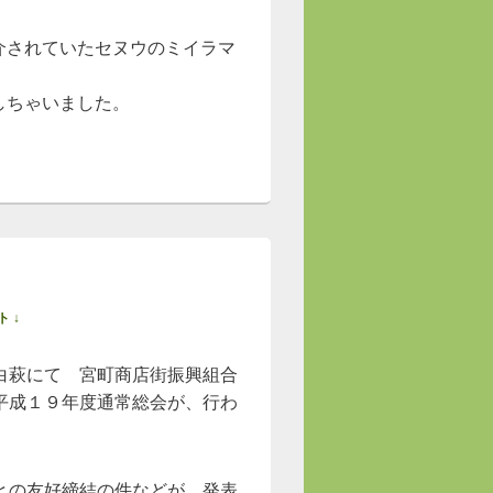
介されていたセヌウのミイラマ
しちゃいました。
 ↓
白萩にて 宮町商店街振興組合
平成１９年度通常総会が、行わ
との友好締結の件などが、発表