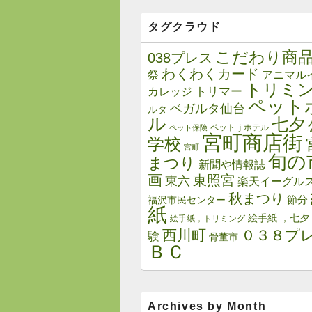
タグクラウド
こだわり商
038プレス
わくわくカード
祭
アニマル
トリミ
トリマー
カレッジ
ペット
ベガルタ仙台
ルタ
ル
七夕
ペットｊホテル
ペット保険
宮町商店街
学校
宮町
旬の
まつり
新聞や情報誌
画
東照宮
東六
楽天イーグル
秋まつり
節分
福沢市民センター
紙
絵手紙 ，七夕
絵手紙，トリミング
西川町
０３８プ
験
骨董市
ＢＣ
Archives by Month