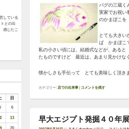
パグの三蔵く
実家でお祝い
営している
のかまぼこを
ットとの出
 感じたこ
とても大きい
ば かまぼこ
私の小さい頃には、結婚式などが、あると
たものですけど 最近は、あまり見かけな
懐かしさも手伝って とても美味しく頂き
カテゴリー:
店での出来事
|
コメントを残す
土
日
5
6
早大エジプト発掘４０年
2
13
9
20