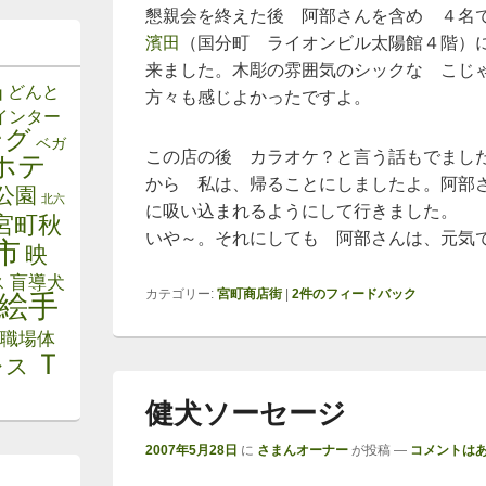
懇親会を終えた後 阿部さんを含め ４名
濱田
（国分町 ライオンビル太陽館４階）
来ました。木彫の雰囲気のシックな こじ
品
どんと
方々も感じよかったですよ。
インター
ング
ベガ
この店の後 カラオケ？と言う話もでまし
ホテ
から 私は、帰ることにしましたよ。阿部
公園
北六
に吸い込まれるようにして行きました。
宮町秋
いや～。それにしても 阿部さんは、元気
市
映
ス
盲導犬
カテゴリー:
宮町商店街
|
2
件のフィードバック
絵手
職場体
Ｔ
レス
健犬ソーセージ
2007年5月28日
に
さまんオーナー
が投稿
—
コメントはあ