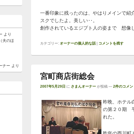
一番印象に残ったのは、やはりメインで紹
スクでしたよ。美しい‥。
創作されているエジプト人の姿まで 想像
ー
より
（夫のほ
カテゴリー:
オーナーの個人的な話
|
コメントを残す
ーナー
より
宮町商店街総会
2007年5月29日
に
さまんオーナー
が投稿
—
2件のコメント
昨晩、ホテル
の第２０期 
れた。
昨年の西川町