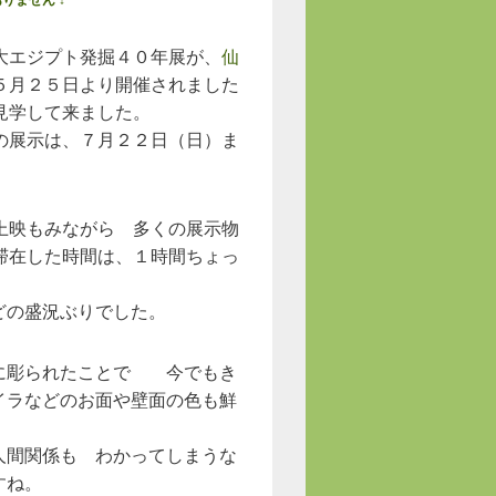
りません ↓
大エジプト発掘４０年展が、
仙
５月２５日より開催されました
見学して来ました。
の展示は、７月２２日（日）ま
。
上映もみながら 多くの展示物
滞在した時間は、１時間ちょっ
どの盛況ぶりでした。
に彫られたことで 今でもき
イラなどのお面や壁面の色も鮮
人間関係も わかってしまうな
すね。