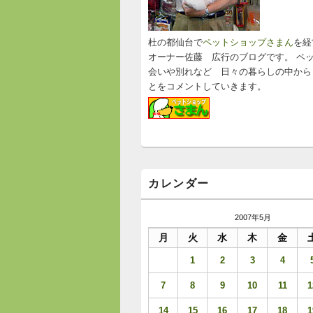
ッ
ト
エ
リ
杜の都仙台で
ペットショップさまん
を経
ア
オーナー佐藤 広行のブログです。 ペ
会いや別れなど 日々の暮らしの中から
とをコメントしていきます。
カレンダー
2007年5月
月
火
水
木
金
1
2
3
4
7
8
9
10
11
1
14
15
16
17
18
1