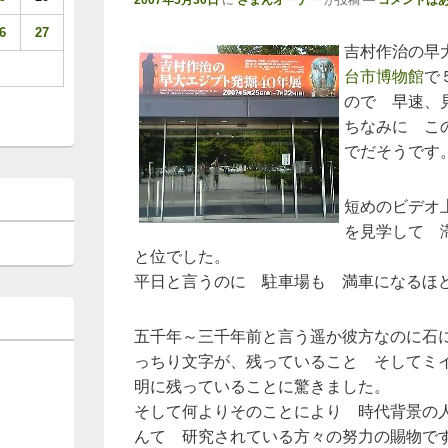
2007年5月30日
に
さまんオーナー
が投稿
—
コメントはあ
6
27
吉村作治の早
台市博物館
で
ので 早速、
ちなみに こ
でだそうです
短めのビデオ
を見学して 
と位でした。
平日と言うのに 駐車場も 満車になるほ
五千年～三千年前と言う遥か彼方なのに石
っちり文字が、残っていること そしてミ
明に残っていることに驚きました。
そして何よりそのことにより 時代背景の
んて 研究されている方々の努力の賜物で