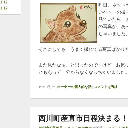
11
12
昨日、ネット
11
12
いペットの撮
見ていたら 
の写真が、あ
ちゃいました
それにしても うまく撮れてる写真ばかり
また見たなぁ。と思ったのですけど お気
ともあって 分からなくなっちゃいました
カテゴリー:
オーナーの個人的な話
|
コメントを残す
西川町産直市日程決まる！