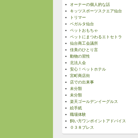
オーナーの個人的な話
キッツスポーツスクエア仙台
トリマー
ベガルタ仙台
ペットおもちゃ
ペットにまつわるエトセトラ
仙台商工会議所
佳美のひとり言
動物の習性
北法人会
安心！ペットホテル
宮町商店街
店での出来事
未分類
未分類
楽天ゴールデンイーグルス
絵手紙
職場体験
飼い方ワンポイントアドバイス
０３８プレス