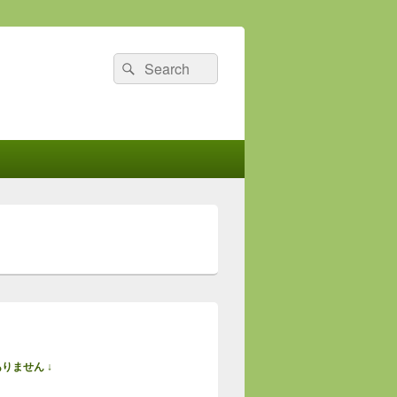
検
検
索
索:
りません ↓