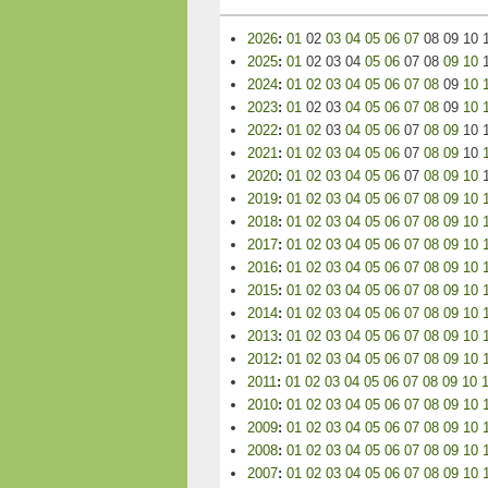
2026
:
01
02
03
04
05
06
07
08
09
10
2025
:
01
02
03
04
05
06
07
08
09
10
2024
:
01
02
03
04
05
06
07
08
09
10
2023
:
01
02
03
04
05
06
07
08
09
10
2022
:
01
02
03
04
05
06
07
08
09
10
2021
:
01
02
03
04
05
06
07
08
09
10
2020
:
01
02
03
04
05
06
07
08
09
10
2019
:
01
02
03
04
05
06
07
08
09
10
2018
:
01
02
03
04
05
06
07
08
09
10
2017
:
01
02
03
04
05
06
07
08
09
10
2016
:
01
02
03
04
05
06
07
08
09
10
2015
:
01
02
03
04
05
06
07
08
09
10
2014
:
01
02
03
04
05
06
07
08
09
10
2013
:
01
02
03
04
05
06
07
08
09
10
2012
:
01
02
03
04
05
06
07
08
09
10
2011
:
01
02
03
04
05
06
07
08
09
10
2010
:
01
02
03
04
05
06
07
08
09
10
2009
:
01
02
03
04
05
06
07
08
09
10
2008
:
01
02
03
04
05
06
07
08
09
10
2007
:
01
02
03
04
05
06
07
08
09
10