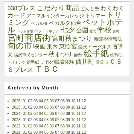
こだわり商品
038プレス
わくわく
どんと祭
トリ
カード
トリマー
アニマルインターカレッジ
ペットホテ
ミング
ベガルタ仙台
ベガルタ
ル
学校
七夕
公園
ペットｊホテル
ペット保険
北六
宮町
宮町商店街
宮町秋まつり
新聞や情報誌
旬の市
映画
東照宮
東六
楽天イーグルス
盲導
絵手紙
秋まつり
犬
節分
福沢市民センター
絵手紙，
西川町
０３
職場体験
絵手紙 ，七夕
骨董市
トリミング
ＴＢＣ
８プレス
Archives by Month
2026
:
01
02
03
04
05
06
07
08
09
10
11
12
2025
:
01
02
03
04
05
06
07
08
09
10
11
12
2024
:
01
02
03
04
05
06
07
08
09
10
11
12
2023
:
01
02
03
04
05
06
07
08
09
10
11
12
2022
:
01
02
03
04
05
06
07
08
09
10
11
12
2021
:
01
02
03
04
05
06
07
08
09
10
11
12