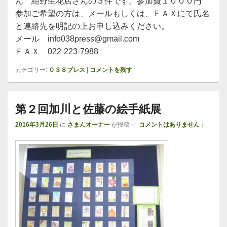
ん 紺野生花店さんの３件です。参加費１０００円
参加ご希望の方は、メールもしくは、ＦＡＸにて氏名
と連絡先を明記の上お申し込みください。
メール info038press@gmail.com
ＦＡＸ 022-223-7988
カテゴリー:
０３８プレス
|
コメントを残す
第２回加川と佐藤の絵手紙展
2016年3月26日
に
さまんオーナー
が投稿
—
コメントはありません ↓