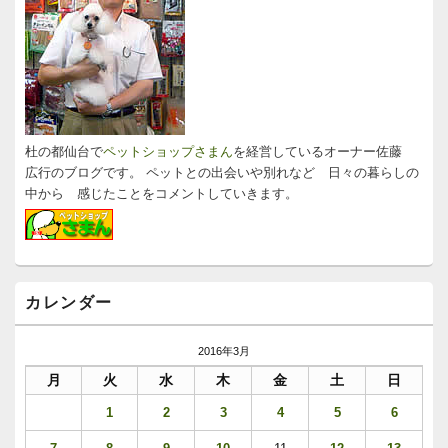
ン
ー
ウ
ィ
ジ
ェ
ッ
ト
エ
リ
杜の都仙台で
ペットショップさまん
を経営しているオーナー佐藤
ア
広行のブログです。 ペットとの出会いや別れなど 日々の暮らしの
中から 感じたことをコメントしていきます。
カレンダー
2016年3月
月
火
水
木
金
土
日
1
2
3
4
5
6