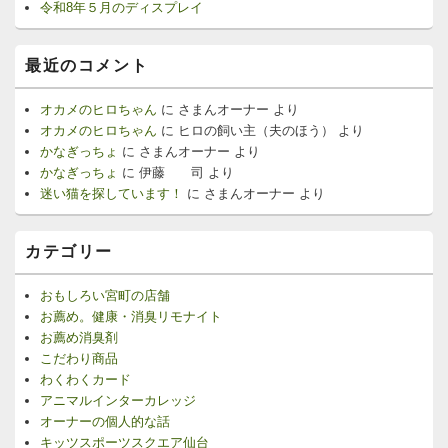
令和8年５月のディスプレイ
最近のコメント
オカメのヒロちゃん
に
さまんオーナー
より
オカメのヒロちゃん
に
ヒロの飼い主（夫のほう）
より
かなぎっちょ
に
さまんオーナー
より
かなぎっちょ
に
伊藤 司
より
迷い猫を探しています！
に
さまんオーナー
より
カテゴリー
おもしろい宮町の店舗
お薦め。健康・消臭リモナイト
お薦め消臭剤
こだわり商品
わくわくカード
アニマルインターカレッジ
オーナーの個人的な話
キッツスポーツスクエア仙台