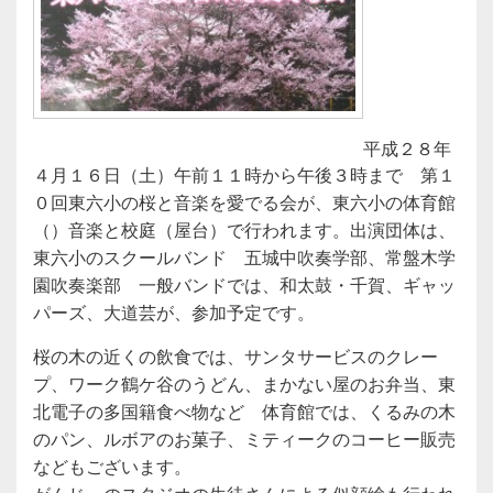
平成２８年
４月１６日（土）午前１１時から午後３時まで 第１
０回東六小の桜と音楽を愛でる会が、東六小の体育館
（）音楽と校庭（屋台）で行われます。出演団体は、
東六小のスクールバンド 五城中吹奏学部、常盤木学
園吹奏楽部 一般バンドでは、和太鼓・千賀、ギャッ
パーズ、大道芸が、参加予定です。
桜の木の近くの飲食では、サンタサービスのクレー
プ、ワーク鶴ケ谷のうどん、まかない屋のお弁当、東
北電子の多国籍食べ物など 体育館では、くるみの木
のパン、ルボアのお菓子、ミティークのコーヒー販売
などもございます。