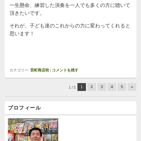
一生懸命、練習した演奏を一人でも多くの方に聴いて
頂きたいです。
それが、子ども達のこれからの力に変わってくれると
思います！
カテゴリー:
宮町商店街
|
コメントを残す
投
1
2
3
4
5
»
1 / 5
稿
ナ
メ
ビ
プロフィール
イ
ゲ
ン
ー
サ
イ
シ
ド
ョ
バ