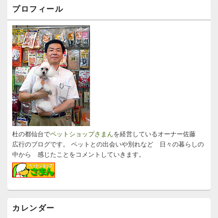
メ
プロフィール
イ
ン
サ
イ
ド
バ
ー
ウ
ィ
ジ
ェ
ッ
ト
エ
リ
杜の都仙台で
ペットショップさまん
を経営しているオーナー佐藤
ア
広行のブログです。 ペットとの出会いや別れなど 日々の暮らしの
中から 感じたことをコメントしていきます。
カレンダー