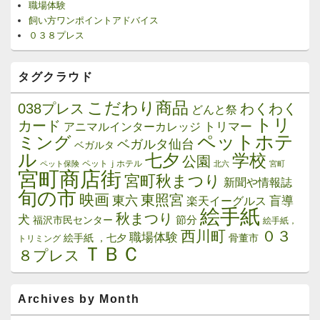
職場体験
飼い方ワンポイントアドバイス
０３８プレス
タグクラウド
こだわり商品
038プレス
わくわく
どんと祭
トリ
カード
トリマー
アニマルインターカレッジ
ペットホテ
ミング
ベガルタ仙台
ベガルタ
ル
学校
七夕
公園
ペットｊホテル
ペット保険
北六
宮町
宮町商店街
宮町秋まつり
新聞や情報誌
旬の市
映画
東照宮
東六
楽天イーグルス
盲導
絵手紙
秋まつり
犬
節分
福沢市民センター
絵手紙，
西川町
０３
職場体験
絵手紙 ，七夕
骨董市
トリミング
ＴＢＣ
８プレス
Archives by Month