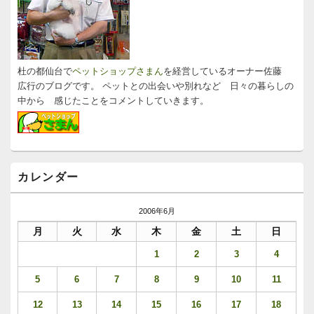
ジ
ェ
ッ
ト
エ
リ
杜の都仙台で
ペットショップさまん
を経営しているオーナー佐藤
ア
広行のブログです。 ペットとの出会いや別れなど 日々の暮らしの
中から 感じたことをコメントしていきます。
カレンダー
2006年6月
月
火
水
木
金
土
日
1
2
3
4
5
6
7
8
9
10
11
12
13
14
15
16
17
18