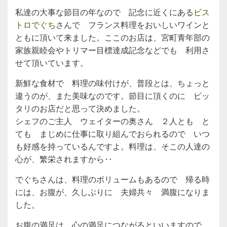
私達の大事な節目の年なので 記念に近くにある
ビス
トロでぐち
さんで フランス料理をおいしいワインと
ともに頂いて来ました。ここのお店は、宮町青年部の
家族親睦会やトリマー目標達成記念などでも 利用さ
せて頂いています。
新鮮な食材で 料理の味付けが、普段とは、ちょっと
違うのが、また美味なのです。節目に頂くのに ピッ
タリのお店だと思って決めました。
シェフのご主人 ウェイターの奥さん ２人とも と
ても まじめに仕事に取り組んでおられるので いつ
も好感を持っているんですよ。料理は、そこの人達の
心が、繁栄されますから‥
でぐちさんは、料理のボリュームもあるので 帰る時
には、お腹が、久しぶりに 夫婦共々 満腹になりま
した。
お腹の満足は、心の満足につながるといいますので