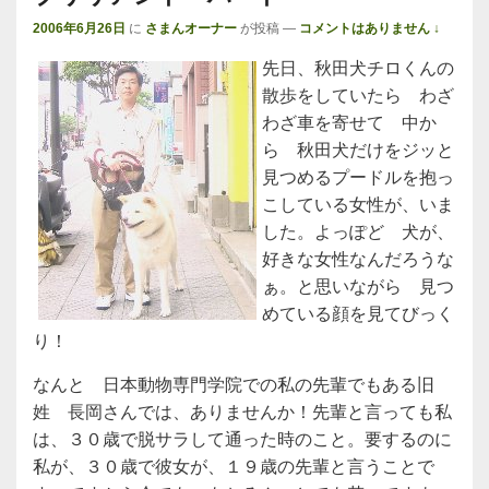
2006年6月26日
に
さまんオーナー
が投稿
—
コメントはありません ↓
先日、秋田犬チロくんの
散歩をしていたら わざ
わざ車を寄せて 中か
ら 秋田犬だけをジッと
見つめるプードルを抱っ
こしている女性が、いま
した。よっぽど 犬が、
好きな女性なんだろうな
ぁ。と思いながら 見つ
めている顔を見てびっく
り！
なんと 日本動物専門学院での私の先輩でもある旧
姓 長岡さんでは、ありませんか！先輩と言っても私
は、３０歳で脱サラして通った時のこと。要するのに
私が、３０歳で彼女が、１９歳の先輩と言うことで