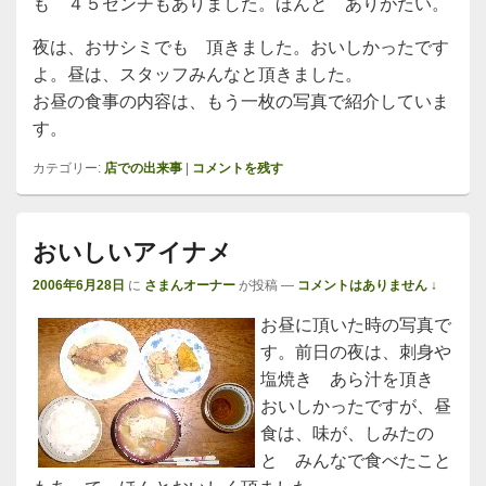
も ４５センチもありました。ほんと ありがたい。
夜は、おサシミでも 頂きました。おいしかったです
よ。昼は、スタッフみんなと頂きました。
お昼の食事の内容は、もう一枚の写真で紹介していま
す。
カテゴリー:
店での出来事
|
コメントを残す
おいしいアイナメ
2006年6月28日
に
さまんオーナー
が投稿
—
コメントはありません ↓
お昼に頂いた時の写真で
す。前日の夜は、刺身や
塩焼き あら汁を頂き
おいしかったですが、昼
食は、味が、しみたの
と みんなで食べたこと