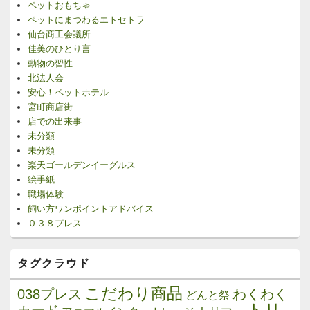
ペットおもちゃ
ペットにまつわるエトセトラ
仙台商工会議所
佳美のひとり言
動物の習性
北法人会
安心！ペットホテル
宮町商店街
店での出来事
未分類
未分類
楽天ゴールデンイーグルス
絵手紙
職場体験
飼い方ワンポイントアドバイス
０３８プレス
タグクラウド
こだわり商品
038プレス
わくわく
どんと祭