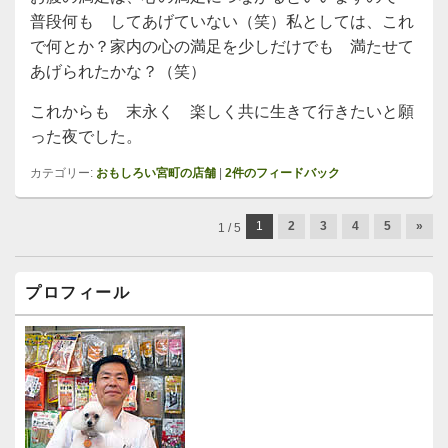
普段何も してあげていない（笑）私としては、これ
で何とか？家内の心の満足を少しだけでも 満たせて
あげられたかな？（笑）
これからも 末永く 楽しく共に生きて行きたいと願
った夜でした。
カテゴリー:
おもしろい宮町の店舗
|
2
件のフィードバック
投
1
2
3
4
5
»
1 / 5
稿
ナ
メ
ビ
プロフィール
イ
ゲ
ン
ー
サ
イ
シ
ド
ョ
バ
ン
ー
ウ
ィ