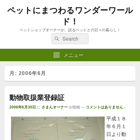
ペットにまつわるワンダーワール
ド！
ペットショップオーナーが、語るペットとの日々の暮らし！
検
検
索
索:
メニュー
月:
2006年6月
動物取扱業登録証
2006年6月30日
に
さまんオーナー
が投稿
—
コメントはありません ↓
平成１８
年６月１
日より動