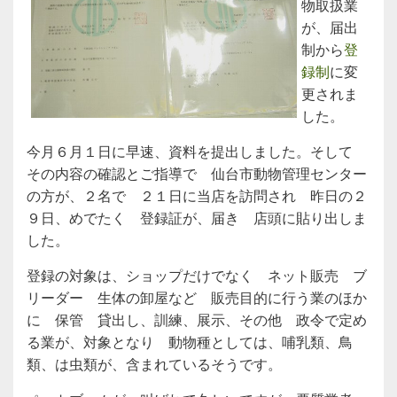
物取扱業
が、届出
制から
登
録制
に変
更されま
した。
今月６月１日に早速、資料を提出しました。そして
その内容の確認とご指導で 仙台市動物管理センター
の方が、２名で ２１日に当店を訪問され 昨日の２
９日、めでたく 登録証が、届き 店頭に貼り出しま
した。
登録の対象は、ショップだけでなく ネット販売 ブ
リーダー 生体の卸屋など 販売目的に行う業のほか
に 保管 貸出し、訓練、展示、その他 政令で定め
る業が、対象となり 動物種としては、哺乳類、鳥
類、は虫類が、含まれているそうです。