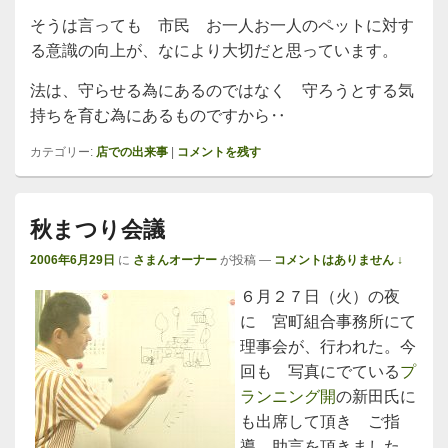
そうは言っても 市民 お一人お一人のペットに対す
る意識の向上が、なにより大切だと思っています。
法は、守らせる為にあるのではなく 守ろうとする気
持ちを育む為にあるものですから‥
カテゴリー:
店での出来事
|
コメントを残す
秋まつり会議
2006年6月29日
に
さまんオーナー
が投稿
—
コメントはありません ↓
６月２７日（火）の夜
に 宮町組合事務所にて
理事会が、行われた。今
回も 写真にでている
プ
ランニング開
の新田氏に
も出席して頂き ご指
導 助言を頂きました。