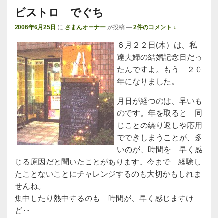
ビストロ でぐち
2006年6月25日
に
さまんオーナー
が投稿
—
2件のコメント ↓
６月２２日(木）は、私
達夫婦の結婚記念日だっ
たんですよ。もう ２０
年になりました。
月日が経つのは、早いも
のです。年を取ると 同
じことの繰り返しや応用
でできしまうことが、多
いのが、時間を 早く感
じる原因だと聞いたことがあります。今まで 経験し
たことないことにチャレンジするのも大切かもしれま
せんね。
集中したり熱中するのも 時間が、早く感じますけ
ど‥