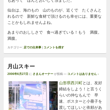
もあって ほんとおいしく頂ました。
仙台は、海のもの 山のものが、近くで たくさんと
れるので 新鮮な食材で頂けるのも幸せには、重要な
ことかもしれませんよね。
あまりのおししさで 食べ過ぎている！もう 満腹。
満腹。
カテゴリー:
店での出来事
|
コメントを残す
月山スキー
2006年6月27日
に
さまんオーナー
が投稿
—
コメントはありません ↓
山形県西川町
とは、友好
締結をしよう！と言うく
らいの仲なもんで 早
速、ポスターと小冊子を
渡してほしいと依頼があ