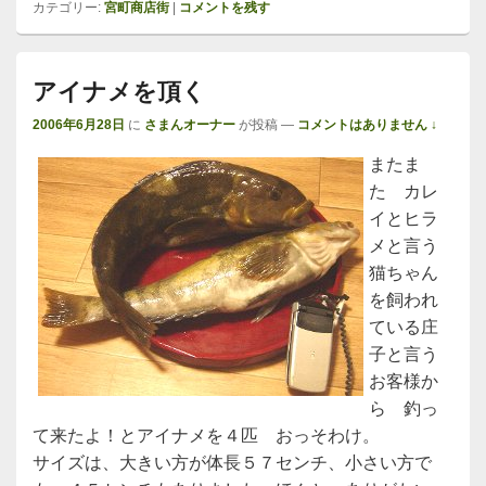
カテゴリー:
宮町商店街
|
コメントを残す
アイナメを頂く
2006年6月28日
に
さまんオーナー
が投稿
—
コメントはありません ↓
またま
た カレ
イとヒラ
メと言う
猫ちゃん
を飼われ
ている庄
子と言う
お客様か
ら 釣っ
て来たよ！とアイナメを４匹 おっそわけ。
サイズは、大きい方が体長５７センチ、小さい方で