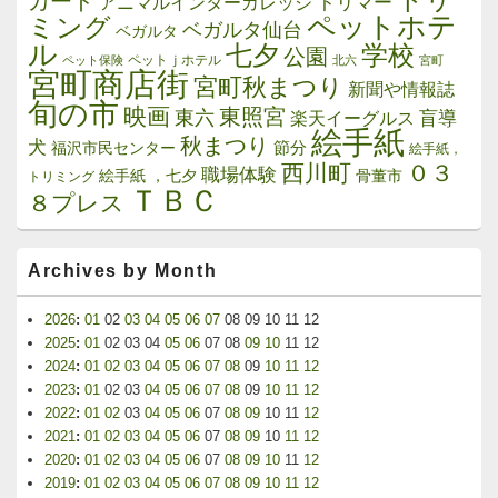
トリ
カード
トリマー
アニマルインターカレッジ
ペットホテ
ミング
ベガルタ仙台
ベガルタ
ル
学校
七夕
公園
ペットｊホテル
ペット保険
北六
宮町
宮町商店街
宮町秋まつり
新聞や情報誌
旬の市
映画
東照宮
東六
楽天イーグルス
盲導
絵手紙
秋まつり
犬
節分
福沢市民センター
絵手紙，
西川町
０３
職場体験
絵手紙 ，七夕
骨董市
トリミング
ＴＢＣ
８プレス
Archives by Month
2026
:
01
02
03
04
05
06
07
08
09
10
11
12
2025
:
01
02
03
04
05
06
07
08
09
10
11
12
2024
:
01
02
03
04
05
06
07
08
09
10
11
12
2023
:
01
02
03
04
05
06
07
08
09
10
11
12
2022
:
01
02
03
04
05
06
07
08
09
10
11
12
2021
:
01
02
03
04
05
06
07
08
09
10
11
12
2020
:
01
02
03
04
05
06
07
08
09
10
11
12
2019
:
01
02
03
04
05
06
07
08
09
10
11
12