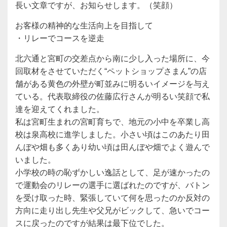
長い文章ですが、お知らせします。（笑顔）
お客様の精神的な生活向上を目指して
・リレーでコースを逆走
北六通と宮町の交差点から南に少し入った場所に、今
回取材をさせていただく“ペットショップさまん”の店
舗がある黄色の外壁が町並みに明るいイメージを与え
ている。代表取締役の佐藤広行さんが明るい笑顔で私
達を迎えてくれました。
私は宮町生まれの宮町育ちで、地元の小中を卒業し高
校は泉高校に進学しました。小さい頃はこのあたり田
んぼや畑も多くあり幼い頃は田んぼや畑でよく遊んで
いました。
小学校の時の恥ずかしい逸話として、足が速かったの
で運動会のリレーの選手に選ばれたのですが、バトン
を受け取った時、緊張していて何を思ったのか反対の
方向に走り出し先生や父兄がビックして、急いでコー
スに戻ったのですが結果は最下位でした。