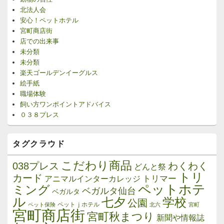
北法人会
安心！ペットホテル
宮町商店街
店での出来事
未分類
未分類
楽天ゴールデンイーグルス
絵手紙
職場体験
飼い方ワンポイントアドバイス
０３８プレス
タグクラウド
こだわり商品
038プレス
わくわく
どんと祭
トリ
カード
トリマー
アニマルインターカレッジ
ペットホテ
ミング
ベガルタ仙台
ベガルタ
ル
学校
七夕
公園
ペットｊホテル
ペット保険
北六
宮町
宮町商店街
宮町秋まつり
新聞や情報誌