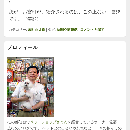
た。
我が、お宮町が、紹介されるのは、この上ない 喜び
です。（笑顔）
カテゴリー:
宮町商店街
|
タグ:
新聞や情報誌
|
コメントを残す
メ
プロフィール
イ
ン
サ
イ
ド
バ
ー
ウ
ィ
ジ
ェ
ッ
ト
エ
リ
杜の都仙台で
ペットショップさまん
を経営しているオーナー佐藤
ア
広行のブログです。 ペットとの出会いや別れなど 日々の暮らしの