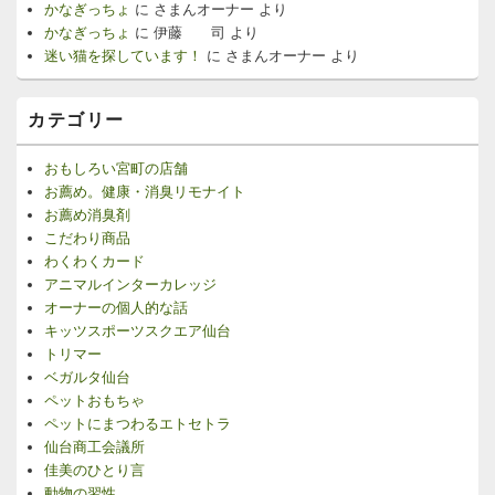
かなぎっちょ
に
さまんオーナー
より
かなぎっちょ
に
伊藤 司
より
迷い猫を探しています！
に
さまんオーナー
より
カテゴリー
おもしろい宮町の店舗
お薦め。健康・消臭リモナイト
お薦め消臭剤
こだわり商品
わくわくカード
アニマルインターカレッジ
オーナーの個人的な話
キッツスポーツスクエア仙台
トリマー
ベガルタ仙台
ペットおもちゃ
ペットにまつわるエトセトラ
仙台商工会議所
佳美のひとり言
動物の習性