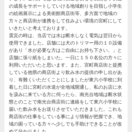
の成長をサポートしていける地域創りを目指し小学生
の絵画展示による美術館商店街等、多方面で地域の
方々と商店街が連携をして住みよい環境の宮町にして
いきたいと考えております。
震災の時は、当店では水は断水しなく電気は翌日から
使用できました。店舗には犬のトリマー用の１０設備
があり「水が必要な方はご自由にお持ち下さい。」と
店舗に張り紙をしまいた。一日に１５０名位の方々に
利用いただいたと思います。また、宮町商店街と提携
している他県の商店街より飲み水の提供の申し出があ
り、有難くいただくことにしましたが東六小学校に到
着した日に宮町の水道が全地域開通し、私のお店に水
を汲みに来ている方に伺ったら、南光台地域は断水状
態とのことで南光台商店街に連絡をして東六小学校に
届いた飲み水をお送りさせていただきました。これも
商店街の仕事をしている事により情報が把握でき、地
域の困っている方々へ少しでも手助けできることが改
めて分かりました。