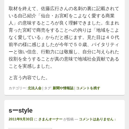
取材を終えて、佐藤広行さんの名刺の裏に記載されて
いる自己紹介「仙台・お宮町をこよなく愛する商業
人」の意味するところが良く理解できました。生まれ
育った宮町で商売をすることへの拘りは「地域をこよ
なく愛している」からだと感じます。見た目は４０代
前半の様に感じましたが今年で５０歳、バイタリティ
ーと強い信念、行動力には敬服し、自分に与えられた
役割を全うすることが真の意味で地域社会貢献である
ことを実感しました。
と言う内容でした。
カテゴリー:
北法人会
|
タグ:
新聞や情報誌
|
コメントを残す
sーstyle
2011年9月30日
に
さまんオーナー
が投稿
—
コメントはありません ↓