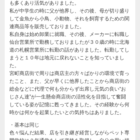
も多くあり活気がありました。
私が中学生の時に父が他界し、その後、母が切り盛り
して金魚から小鳥、小動物、それを飼育するための関
連商品等を販売しておりました。
私自身は始め卸業に就職、その後、メーカーに転職し
仙台営業所で勤務しておりましたが３０歳の時に北海
道の札幌営業所に転勤の話がありました。転勤してし
まうと１０年は地元に戻れないことを知っていまし
た。
宮町商店街で周りは商店主の方々ばかりの環境で育っ
たこと、また、父が早くに他界したことから商店街の
総会などに代理で何も分からず出席し元気の良い“お
じさん達”が一生懸命商店街の活性化を目指して奮闘
している姿が記憶に甦ってきました。その経験から何
時かは何かを起業したいとの気持ちはありました。
・基本は同じ
色々悩んだ結果、店を引き継ぎ経営しながらペット専