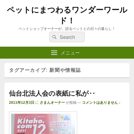
ペットにまつわるワンダーワール
ド！
ペットショップオーナーが、語るペットとの日々の暮らし！
検
検
索
索:
メニュー
タグアーカイブ:
新聞や情報誌
仙台北法人会の表紙に私が‥
2011年12月3日
に
さまんオーナー
が投稿
—
コメントはありません ↓