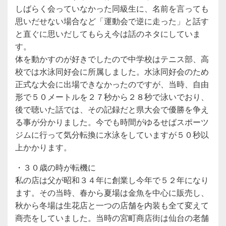
しばらく会っていなかった同級生に、名前を言っても
思いだせない場合など「運動会で逆に走った」と話す
と直ぐに思いだしてもらえ今は話のネタにしていま
す。
体を動かすのが好きでしたので中学校はテニス部、高
校では水泳同好会に所属しました。水泳同好会のため
正式な大会に出場できなかったのですが、当時、自由
形で５０メートルを２７秒から２８秒で泳いでおり、
後で聴いた話では、その記録だと県大会で優勝を争え
る事が分かりました。今でも時間がゆるせばスポーツ
ジムに行って気分転換に水泳をしていますが５０秒以
上かかります。
・３０歳の時が転機に
私の店は父が昭和３４年に創業し今年で５２年になり
ます。その当時、春から夏場は金魚を中心に販売し、
秋から冬場は生花店と一つの店舗を内装も全て変えて
商売をしていました。当時の宮町商店街は仙台の老舗