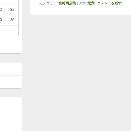
カテゴリー:
宮町商店街
|
タグ:
北六
|
コメントを残す
2
23
9
30