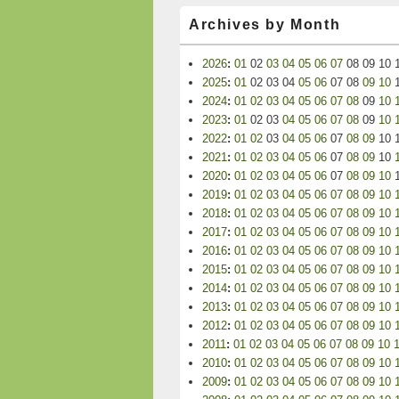
Archives by Month
2026
:
01
02
03
04
05
06
07
08
09
10
2025
:
01
02
03
04
05
06
07
08
09
10
2024
:
01
02
03
04
05
06
07
08
09
10
2023
:
01
02
03
04
05
06
07
08
09
10
2022
:
01
02
03
04
05
06
07
08
09
10
2021
:
01
02
03
04
05
06
07
08
09
10
2020
:
01
02
03
04
05
06
07
08
09
10
2019
:
01
02
03
04
05
06
07
08
09
10
2018
:
01
02
03
04
05
06
07
08
09
10
2017
:
01
02
03
04
05
06
07
08
09
10
2016
:
01
02
03
04
05
06
07
08
09
10
2015
:
01
02
03
04
05
06
07
08
09
10
2014
:
01
02
03
04
05
06
07
08
09
10
2013
:
01
02
03
04
05
06
07
08
09
10
2012
:
01
02
03
04
05
06
07
08
09
10
2011
:
01
02
03
04
05
06
07
08
09
10
2010
:
01
02
03
04
05
06
07
08
09
10
2009
:
01
02
03
04
05
06
07
08
09
10