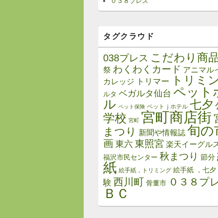
０３８プレス
タグクラウド
こだわり商
038プレス
わくわくカード
祭
アニマル
トリミ
トリマー
カレッジ
ペット
ベガルタ仙台
ルタ
ル
七夕
ペットｊホテル
ペット保険
宮町商店街
学校
宮町
旬の
まつり
新聞や情報誌
画
東照宮
東六
楽天イーグル
秋まつり
節分
福沢市民センター
紙
絵手紙 ，七夕
絵手紙，トリミング
西川町
０３８プ
験
骨董市
ＢＣ