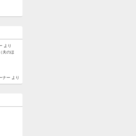
ー
より
（夫のほ
ーナー
より