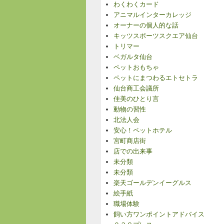
わくわくカード
アニマルインターカレッジ
オーナーの個人的な話
キッツスポーツスクエア仙台
トリマー
ベガルタ仙台
ペットおもちゃ
ペットにまつわるエトセトラ
仙台商工会議所
佳美のひとり言
動物の習性
北法人会
安心！ペットホテル
宮町商店街
店での出来事
未分類
未分類
楽天ゴールデンイーグルス
絵手紙
職場体験
飼い方ワンポイントアドバイス