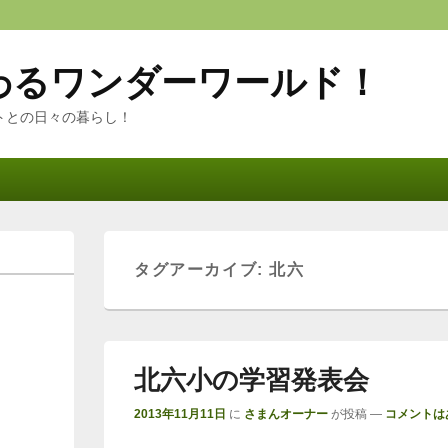
わるワンダーワールド！
トとの日々の暮らし！
タグアーカイブ:
北六
北六小の学習発表会
2013年11月11日
に
さまんオーナー
が投稿
—
コメントは