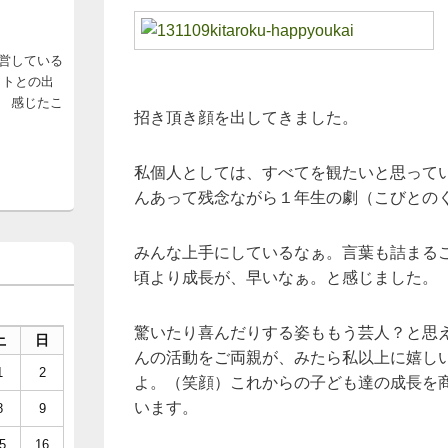
営している
ットとの出
 感じたこ
招き頂き顔を出してきました。
私個人としては、すべてを観たいと思って
んあって残念ながら１年生の劇（こびとの
みんな上手にしているなぁ。言葉も詰まる
頃より成長が、早いなぁ。と感じました。
驚いたり喜んだりする姿ももう芸人？と思
土
日
んの活動をご両親が、みたら私以上に嬉し
1
2
よ。（笑顔）これからの子ども達の成長を
います。
8
9
5
16