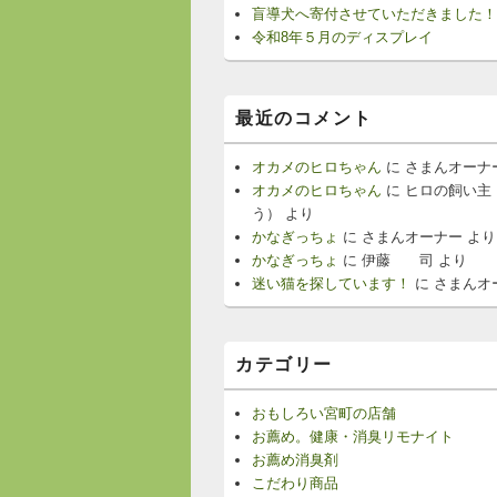
盲導犬へ寄付させていただきました！
令和8年５月のディスプレイ
最近のコメント
オカメのヒロちゃん
に
さまんオーナ
オカメのヒロちゃん
に
ヒロの飼い主
う）
より
かなぎっちょ
に
さまんオーナー
より
かなぎっちょ
に
伊藤 司
より
迷い猫を探しています！
に
さまんオ
カテゴリー
おもしろい宮町の店舗
お薦め。健康・消臭リモナイト
お薦め消臭剤
こだわり商品