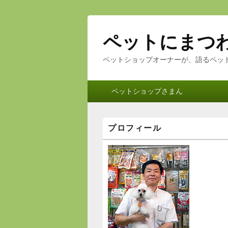
ペットにまつ
ペットショップオーナーが、語るペッ
メ
ペットショップさまん
イ
ン
メ
メ
プロフィール
ニ
イ
ン
ュ
サ
ー
イ
ド
バ
ー
ウ
ィ
ジ
ェ