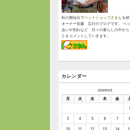
ッ
ト
エ
リ
杜の都仙台で
ペットショップさまん
を経
ア
オーナー佐藤 広行のブログです。 ペ
会いや別れなど 日々の暮らしの中から
とをコメントしていきます。
カレンダー
2026年8月
月
火
水
木
金
3
4
5
6
7
10
11
12
13
14
1