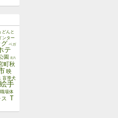
品
どんと
インター
ング
ベガ
ホテ
公園
北六
宮町秋
市
映
ス
盲導犬
絵手
職場体
Ｔ
レス