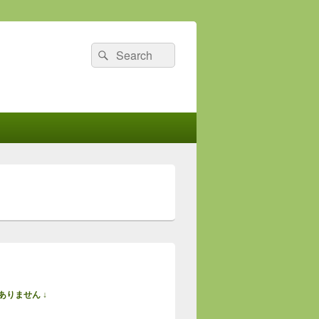
検
検
索
索:
ありません ↓