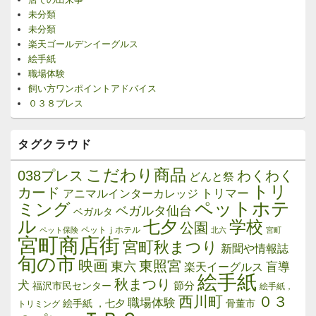
未分類
未分類
楽天ゴールデンイーグルス
絵手紙
職場体験
飼い方ワンポイントアドバイス
０３８プレス
タグクラウド
こだわり商品
038プレス
わくわく
どんと祭
トリ
カード
トリマー
アニマルインターカレッジ
ペットホテ
ミング
ベガルタ仙台
ベガルタ
ル
学校
七夕
公園
ペットｊホテル
ペット保険
北六
宮町
宮町商店街
宮町秋まつり
新聞や情報誌
旬の市
映画
東照宮
東六
楽天イーグルス
盲導
絵手紙
秋まつり
犬
節分
福沢市民センター
絵手紙，
西川町
０３
職場体験
絵手紙 ，七夕
骨董市
トリミング