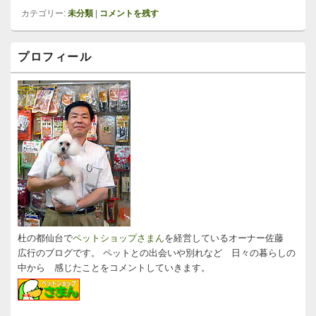
カテゴリー:
未分類
|
コメントを残す
メ
プロフィール
イ
ン
サ
イ
ド
バ
ー
ウ
ィ
ジ
ェ
ッ
ト
エ
リ
杜の都仙台で
ペットショップさまん
を経営しているオーナー佐藤
ア
広行のブログです。 ペットとの出会いや別れなど 日々の暮らしの
中から 感じたことをコメントしていきます。