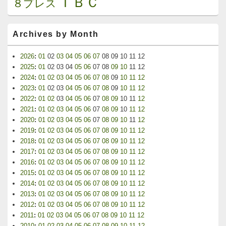
ＴＢＣ
８プレス
Archives by Month
2026
:
01
02
03
04
05
06
07
08
09
10
11
12
2025
:
01
02
03
04
05
06
07
08
09
10
11
12
2024
:
01
02
03
04
05
06
07
08
09
10
11
12
2023
:
01
02
03
04
05
06
07
08
09
10
11
12
2022
:
01
02
03
04
05
06
07
08
09
10
11
12
2021
:
01
02
03
04
05
06
07
08
09
10
11
12
2020
:
01
02
03
04
05
06
07
08
09
10
11
12
2019
:
01
02
03
04
05
06
07
08
09
10
11
12
2018
:
01
02
03
04
05
06
07
08
09
10
11
12
2017
:
01
02
03
04
05
06
07
08
09
10
11
12
2016
:
01
02
03
04
05
06
07
08
09
10
11
12
2015
:
01
02
03
04
05
06
07
08
09
10
11
12
2014
:
01
02
03
04
05
06
07
08
09
10
11
12
2013
:
01
02
03
04
05
06
07
08
09
10
11
12
2012
:
01
02
03
04
05
06
07
08
09
10
11
12
2011
:
01
02
03
04
05
06
07
08
09
10
11
12
2010
:
01
02
03
04
05
06
07
08
09
10
11
12