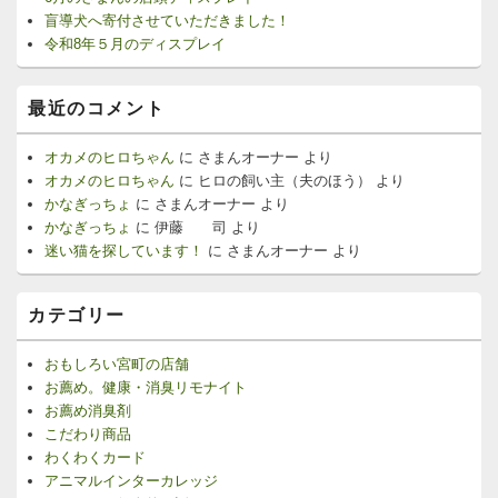
盲導犬へ寄付させていただきました！
令和8年５月のディスプレイ
最近のコメント
オカメのヒロちゃん
に
さまんオーナー
より
オカメのヒロちゃん
に
ヒロの飼い主（夫のほう）
より
かなぎっちょ
に
さまんオーナー
より
かなぎっちょ
に
伊藤 司
より
迷い猫を探しています！
に
さまんオーナー
より
カテゴリー
おもしろい宮町の店舗
お薦め。健康・消臭リモナイト
お薦め消臭剤
こだわり商品
わくわくカード
アニマルインターカレッジ