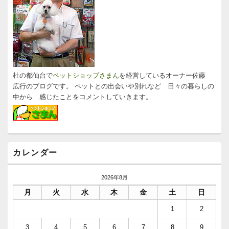
ー
ウ
ィ
ジ
ェ
ッ
ト
エ
リ
杜の都仙台で
ペットショップさまん
を経営しているオーナー佐藤
ア
広行のブログです。 ペットとの出会いや別れなど 日々の暮らしの
中から 感じたことをコメントしていきます。
カレンダー
2026年8月
月
火
水
木
金
土
日
1
2
3
4
5
6
7
8
9