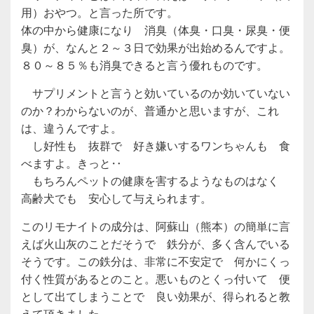
用）おやつ。と言った所です。
体の中から健康になり 消臭（体臭・口臭・尿臭・便
臭）が、なんと２～３日で効果が出始めるんですよ。
８０～８５％も消臭できると言う優れものです。
サプリメントと言うと効いているのか効いていない
のか？わからないのが、普通かと思いますが、これ
は、違うんですよ。
し好性も 抜群で 好き嫌いするワンちゃんも 食
べますよ。きっと‥
もちろんペットの健康を害するようなものはなく
高齢犬でも 安心して与えられます。
このリモナイトの成分は、阿蘇山（熊本）の簡単に言
えば火山灰のことだそうで 鉄分が、多く含んでいる
そうです。この鉄分は、非常に不安定で 何かにくっ
付く性質があるとのこと。悪いものとくっ付いて 便
として出てしまうことで 良い効果が、得られると教