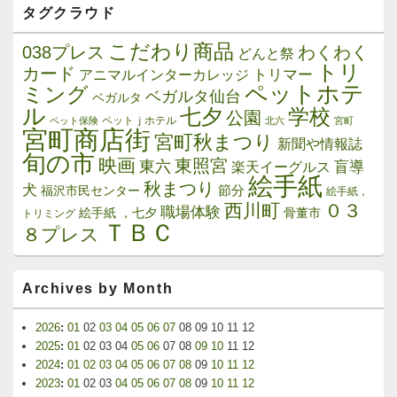
タグクラウド
こだわり商品
038プレス
わくわく
どんと祭
トリ
カード
トリマー
アニマルインターカレッジ
ペットホテ
ミング
ベガルタ仙台
ベガルタ
ル
学校
七夕
公園
ペットｊホテル
ペット保険
北六
宮町
宮町商店街
宮町秋まつり
新聞や情報誌
旬の市
映画
東照宮
東六
楽天イーグルス
盲導
絵手紙
秋まつり
犬
節分
福沢市民センター
絵手紙，
西川町
０３
職場体験
絵手紙 ，七夕
骨董市
トリミング
ＴＢＣ
８プレス
Archives by Month
2026
:
01
02
03
04
05
06
07
08
09
10
11
12
2025
:
01
02
03
04
05
06
07
08
09
10
11
12
2024
:
01
02
03
04
05
06
07
08
09
10
11
12
2023
:
01
02
03
04
05
06
07
08
09
10
11
12