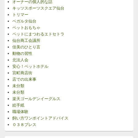
オーナーの個人的な話
キッツスポーツスクエア仙台
トリマー
ベガルタ仙台
ペットおもちゃ
ペットにまつわるエトセトラ
仙台商工会議所
佳美のひとり言
動物の習性
北法人会
安心！ペットホテル
宮町商店街
店での出来事
未分類
未分類
楽天ゴールデンイーグルス
絵手紙
職場体験
飼い方ワンポイントアドバイス
０３８プレス